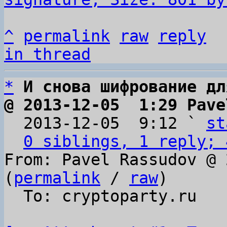
^
permalink
raw
reply
in thread
*
И снова шифрование дл
@ 2013-12-05  1:29 Pave

  2013-12-05  9:12 ` 
st
0 siblings, 1 reply; 
From: Pavel Rassudov @ 
(
permalink
 / 
raw
)

  To: cryptoparty.ru
