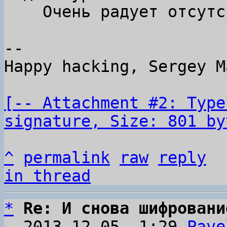
    Очень радует отсутствие Ubuntu ☺.

-- 

Happy hacking, Sergey M
[-- Attachment #2: Type
signature, Size: 801 by
^
permalink
raw
reply
in thread
*
Re: И снова шифровани
  2013-12-05  1:29 
Pave