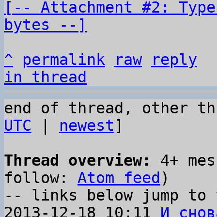
[-- Attachment #2: Type
bytes --]
^
permalink
raw
reply
in thread
end of thread, other th
UTC
 | 
newest
]

Thread overview:
 4+ mes
follow: 
Atom feed
)

-- links below jump to 
2013-12-18 10:11 
И снов