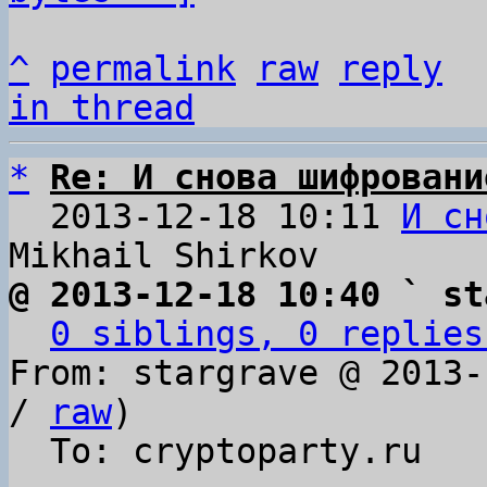
^
permalink
raw
reply
in thread
*
Re: И снова шифровани
  2013-12-18 10:11 
И сн
@ 2013-12-18 10:40 ` st
0 siblings, 0 replies
From: stargrave @ 2013-
/ 
raw
)

  To: cryptoparty.ru
