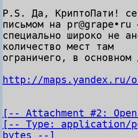
P.S. Да, КриптоПати! се
письмом на pr@grape•ru —
специально широко не ан
количество мест там

ограничего, в основном 
http://maps.yandex.ru/o
[-- Attachment #2: Open
[-- Type: application/p
bytes --]