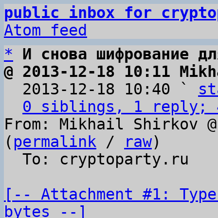
public inbox for crypto
Atom feed
*
И снова шифрование дл
@ 2013-12-18 10:11 Mikh

  2013-12-18 10:40 ` 
st
0 siblings, 1 reply; 
From: Mikhail Shirkov @
(
permalink
 / 
raw
)

  To: cryptoparty.ru

[-- Attachment #1: Type
bytes --]