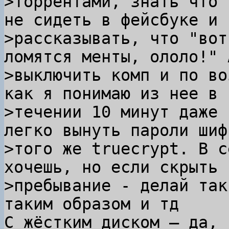
>торрентами, знать что 
не сидеть в фейсбуке и

>рассказывать, что "вот
ломятся менты, ололо!" А
>выключить комп и по во
как я понимаю из нее в

>течении 10 минут даже 
легко вынуть пароли шифр
>того же truecrypt. В с
хочешь, но если скрыть с
>пребывание - делай так
С жёстким диском — да, 