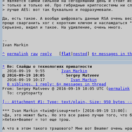
> является самой сильной на сегодняшний день и стоит ис
> только и только её. Про гибридные криптосистемы ни сл
Да, есть такое. А вообще шифровать данные RSA очень вес
проще сварганить xor с коротким ключом и наслаждаться "
Серьезно, видел и такое. На удивление, очень много.

--

Ivan Markin

^
permalink
raw
reply
	[
flat
|
nested
] 
6+ messages in th
*
Re: Слайды о технологиях приватности
  2016-09-19  9:55     ` 
Ivan Markin
@ 2016-09-19 10:05       ` Sergey Matveev

  2016-09-19 10:17         ` 
Ivan Markin
0 siblings, 1 reply; 6+ messages in thread
From: Sergey Matveev @ 2016-09-19 10:05 UTC (
permalink
 
  To: cryptoparty

[-- Attachment #1: Type: text/plain, Size: 950 bytes --
>Да, это может быть. Но это все равно лучше того, что б
А что в этом такого трэшового? Мне вот Beamer очень нра