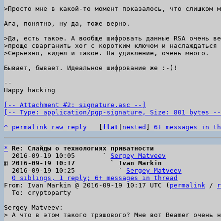
Ага, понятно, ну да, тоже верно.

>Да, есть такое. А вообще шифровать данные RSA очень ве
>проще сварганить xor с коротким ключом и наслаждаться 
Бывает, бывает. Идеальное шифрование же :-)!

-- 

Happy hacking

[-- Attachment #2: signature.asc --]

[-- Type: application/pgp-signature, Size: 801 bytes --
^
permalink
raw
reply
	[
flat
|
nested
] 
6+ messages in th
*
Re: Слайды о технологиях приватности
  2016-09-19 10:05       ` 
Sergey Matveev
@ 2016-09-19 10:17         ` Ivan Markin

  2016-09-19 10:25           ` 
Sergey Matveev
0 siblings, 1 reply; 6+ messages in thread
From: Ivan Markin @ 2016-09-19 10:17 UTC (
permalink
 / 
r
  To: cryptoparty
