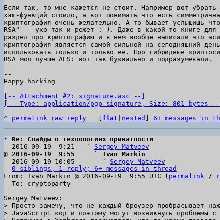
Если так, то мне кажется не стоит. Например вот убрать 
хэш-функций стоило, а вот понимать что есть симметрична
криптография очень желательно. А то бывает услышишь что
RSA" -- ухо так и режет :-). Даже в какой-то книге для 
раздел про криптографию и в нём вообще написали что аси
криптография является самой сильной на сегодняшний день
использовать только и только её. Про гибридные криптоси
RSA мол лучше AES: вот так буквально и подразумевали.

-- 

Happy hacking

[-- Attachment #2: signature.asc --]

[-- Type: application/pgp-signature, Size: 801 bytes --
^
permalink
raw
reply
	[
flat
|
nested
] 
6+ messages in th
*
Re: Слайды о технологиях приватности
  2016-09-19  9:21   ` 
Sergey Matveev
@ 2016-09-19  9:55     ` Ivan Markin

  2016-09-19 10:05       ` 
Sergey Matveev
0 siblings, 1 reply; 6+ messages in thread
From: Ivan Markin @ 2016-09-19  9:55 UTC (
permalink
 / 
r
  To: cryptoparty

> Просто замечу, что не каждый броузер пробрасывает наж
> JavaScript код и поэтому могут возникнуть проблемы с 