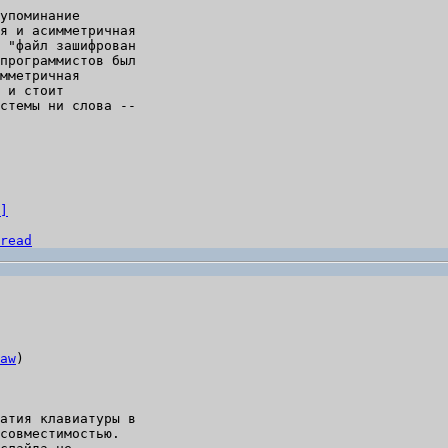
упоминание

я и асимметричная

 "файл зашифрован

программистов был

мметричная

 и стоит

стемы ни слова --

]
read
aw
)

атия клавиатуры в

совместимостью.
