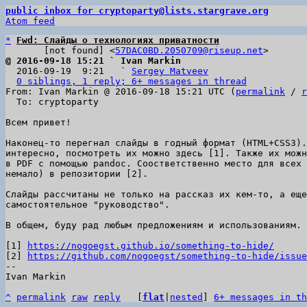
public inbox for cryptoparty@lists.stargrave.org
Atom feed
*
Fwd: Слайды о технологиях приватности
       [not found] <
57DAC0BD.2050709@riseup.net
@ 2016-09-18 15:21 ` Ivan Markin

  2016-09-19  9:21   ` 
Sergey Matveev
0 siblings, 1 reply; 6+ messages in thread
From: Ivan Markin @ 2016-09-18 15:21 UTC (
permalink
 / 
r
  To: cryptoparty

Всем привет!

Наконец-то перегнал слайды в годный формат (HTML+CSS3).
интересно, посмотреть их можно здесь [1]. Также их можн
в PDF с помощью pandoc. Соостветственно место для всех 
немало) в репозитории [2].

Слайды рассчитаны не только на рассказ их кем-то, а еще
самостоятельное "руководство".

В общем, буду рад любым предложениям и использованиям.

[1] 
https://nogoegst.github.io/something-to-hide/
[2] 
https://github.com/nogoegst/something-to-hide/issue
--

Ivan Markin

^
permalink
raw
reply
	[
flat
|
nested
] 
6+ messages in th