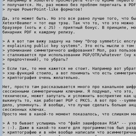
> Например в Xombrero просмотреть что-то кроме первого 
> получается. Но, раз можно без проблем перегнать в PDF
Да, это может быть. Но это все равно лучше того, что бы
Xetex+Beamer = тот еще трэш. Так что то, что это можно 
браузере (хоть и с JS) - приятный бонус. В принципе, мо
бинарник PDF к каждому релизу.

> А я вот там вижу задачу на тему "Drop symmetric encry
> explaining public key systems". Это есть мысли о том 
> упоминание симметричного шифрования? Мол, раз пользов
> сталкивается при использовании PGP/OTR/whatever (ну к
> предпочтений), то убрать?

> 

> Если так, то мне кажется не стоит. Например вот убрат
> хэш-функций стоило, а вот понимать что есть симметрич
Нет, просто там рассказывается много про канальное шифр
сессионными симметричными ключами. Я подумал, что это, 
технически, может запутать и усложнить восприятие как ц
выкинуть то, как работают PGP с PKCS. А вот про --symme
дело, упомянуть. И вообще, что лучше сделать больше акц
сессионных ключах.

Просто мне в какой-то момент показалось, что слишком мн
> А то бывает услышишь что "файл зашифрован RSA" -- ухо
> :-). Даже в какой-то книге для программистов был разд
> криптографию и в нём вообще написали что асимметрична