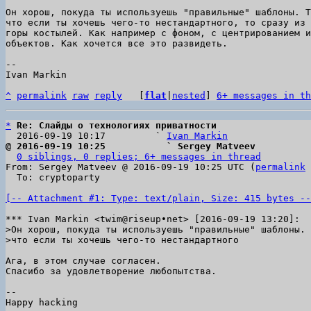
Он хорош, покуда ты используешь "правильные" шаблоны. Т
что если ты хочешь чего-то нестандартного, то сразу из 
горы костылей. Как например с фоном, с центрированием и
объектов. Как хочется все это развидеть.

--

Ivan Markin

^
permalink
raw
reply
	[
flat
|
nested
] 
6+ messages in th
*
Re: Слайды о технологиях приватности
  2016-09-19 10:17         ` 
Ivan Markin
@ 2016-09-19 10:25           ` Sergey Matveev
0 siblings, 0 replies; 6+ messages in thread
From: Sergey Matveev @ 2016-09-19 10:25 UTC (
permalink
 
  To: cryptoparty

[-- Attachment #1: Type: text/plain, Size: 415 bytes --
>Он хорош, покуда ты используешь "правильные" шаблоны. 
Ага, в этом случае согласен.

Спасибо за удовлетворение любопытства.

-- 

Happy hacking
