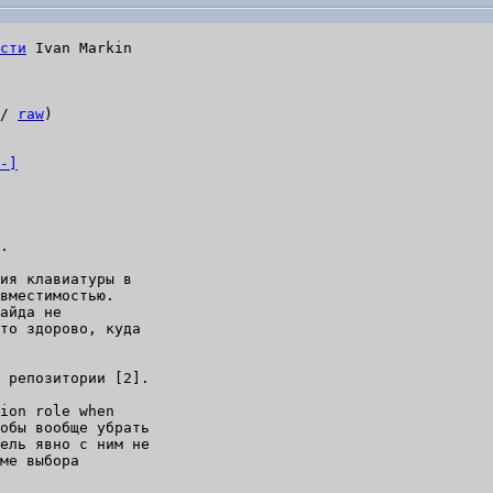
сти
/ 
raw
)

-]
ия клавиатуры в

вместимостью.

айда не

то здорово, куда

ion role when

обы вообще убрать

ель явно с ним не

ме выбора
