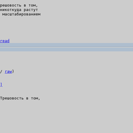
решовость в том,

никоткуда растут

 масштабированием

read
/ 
raw
)

]
Трешовость в том,
