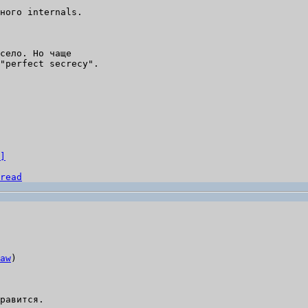
село. Но чаще

"perfect secrecy".

]
read
aw
)
