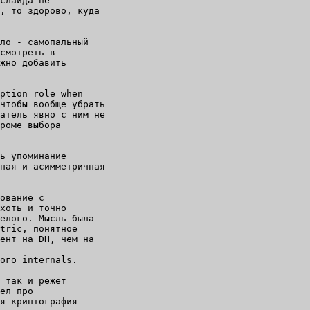
слайда не

, то здорово, куда

ло - самопальный

смотреть в

жно добавить

ption role when

чтобы вообще убрать

атель явно с ним не

роме выбора

ь упоминание

ная и асимметричная

ование с

хоть и точно

елого. Мысль была

tric, понятное

ент на DH, чем на

ого internals.

 так и режет

ел про

я криптография
