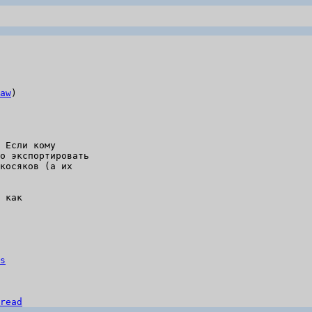
aw
)

 Если кому

о экспортировать

косяков (а их

 как

s
read