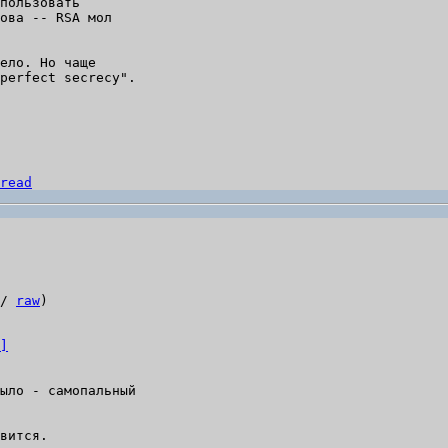
пользовать

ова -- RSA мол

ело. Но чаще

perfect secrecy".

read
/ 
raw
)

]
ыло - самопальный

вится.
