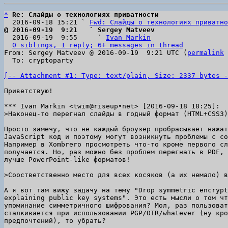
*
Re: Слайды о технологиях приватности
  2016-09-18 15:21 ` 
Fwd: Слайды о технологиях приватно
@ 2016-09-19  9:21   ` Sergey Matveev

  2016-09-19  9:55     ` 
Ivan Markin
0 siblings, 1 reply; 6+ messages in thread
From: Sergey Matveev @ 2016-09-19  9:21 UTC (
permalink
 
  To: cryptoparty

[-- Attachment #1: Type: text/plain, Size: 2337 bytes -
Приветствую!

Просто замечу, что не каждый броузер пробрасывает нажат
JavaScript код и поэтому могут возникнуть проблемы с со
Например в Xombrero просмотреть что-то кроме первого сл
получается. Но, раз можно без проблем перегнать в PDF, 
лучше PowerPoint-like форматов!

А я вот там вижу задачу на тему "Drop symmetric encrypt
explaining public key systems". Это есть мысли о том чт
упоминание симметричного шифрования? Мол, раз пользоват
сталкивается при использовании PGP/OTR/whatever (ну кро
предпочтений), то убрать?
