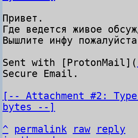
Привет.

Где ведется живое обсуж
Вышлите инфу пожалуйста.
Sent with [ProtonMail](
Secure Email.

[-- Attachment #2: Type
bytes --]
^
permalink
raw
reply