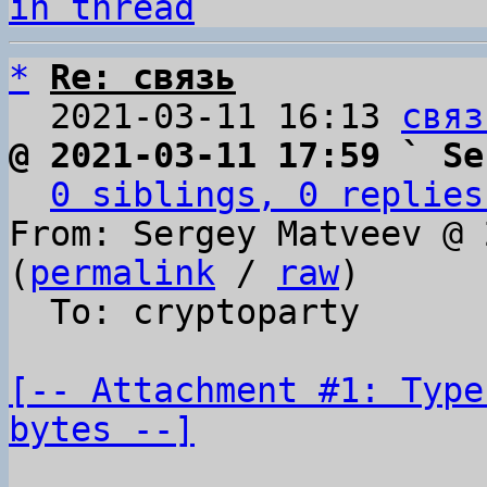
in thread
*
Re: связь
  2021-03-11 16:13 
связ
@ 2021-03-11 17:59 ` Se
0 siblings, 0 replies
From: Sergey Matveev @ 
(
permalink
 / 
raw
)

  To: cryptoparty

[-- Attachment #1: Type
bytes --]