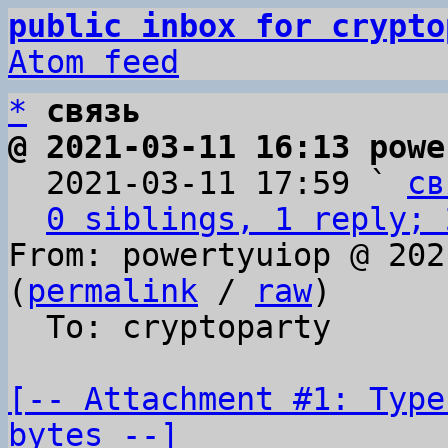
public inbox for crypto
Atom feed
*
связь
@ 2021-03-11 16:13 powe

  2021-03-11 17:59 ` 
св
0 siblings, 1 reply; 
From: powertyuiop @ 202
(
permalink
 / 
raw
)

  To: cryptoparty

[-- Attachment #1: Type
bytes --]