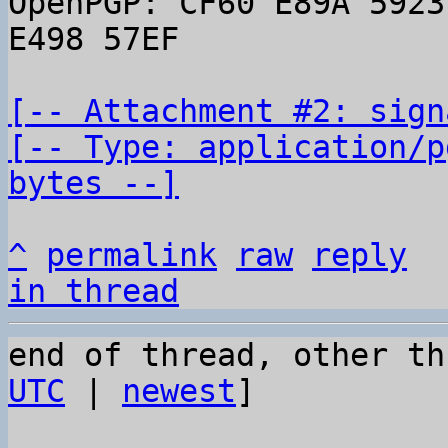
OpenPGP: CF60 E89A 5923
E498 57EF

[-- Attachment #2: sign
[-- Type: application/p
bytes --]
^
permalink
raw
reply
in thread
end of thread, other th
UTC
 | 
newest
]
