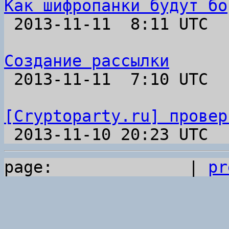
Как шифропанки будут бо

 2013-11-11  8:11 UTC 

Создание рассылки

 2013-11-11  7:10 UTC 

[Cryptoparty.ru] провер
page:              | 
pr