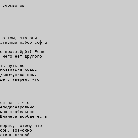
 воркшопов

 о том, что они

ативный набор софта,

о произойдёт? Если

 него нет другого

ть путь до

появиться очень

/коммуникаторы.

дет. Уверен, что

ся не то что

еподконтрольно.

ыло юзабельное

Шнайера вообще есть

веряю, потому-что

оры, возможно

стинг личной
