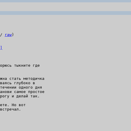
/ 
raw
)

]
орюсь тыкните где

жна стать методичка

ваясь глубоко в

течении одного дня

анови самое простое

рогу и делай так.

ете. Но вот

встречал.
