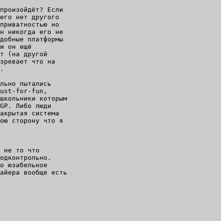
произойдёт? Если

его нет другого

приватностью но

н никогда его не

добные платформы

и он ещё

т (на другой

зревает что на

.

льно пытались

ust-for-fun,

школьники которым

GP. Либо люди

акрытая система

ою сторону что я

 не то что

одконтрольно.

о юзабельное

айера вообще есть
