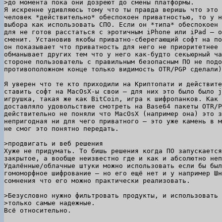
Я искренне удивляюсь тому что ты правда веришь что это 
человек *действительно* обеспокоен приватностью, то у н
выбора как использовать СПО. Если он *типа* обеспокоен 
для не готов расстаться с эротичным iPhone или iPad — о
сменит. Установив якобы приватно-сберегающий софт на по
он показывает что приватность для него не приоритетнее 
обманывает других тем что у него как-будто секьюрный ча
стороне пользователь с правильным безопасным ПО не подо
противоположном конце только видимость OTR/PGP сделали)
Я уверен что те кто приходили на Криптопати и действите
ставить софт на MacOsX-ы свои — для них это было было j
игрушка, такая же как BitCoin, игра к шифропанков. Как 
доставляло удовольствие смотреть на Base64 пакеты OTR/P
действительно не поняли что MacOsX (например она) это з
непригодная ни для чего приватного — это уже камень в м
не смог это понятно передать.

Хуже не придумать. То бишь решения когда ПО запускается
закрытое, а вообще неизвестно где и как и абсолютно неп
Удалённые/облачные штуки можно использовать если бы был
гомоморфное шифрование — но его ещё нет и у например Шн
сомнения что его можно практически реализовать.

>Безусловно нужно фильтровать продукты, и использовать

Всё относительно.
