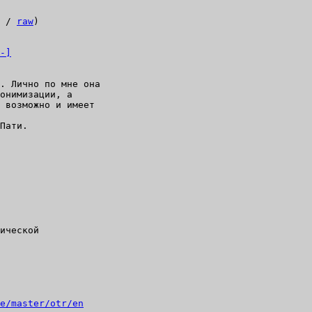
 / 
raw
)

-]
. Лично по мне она

онимизации, а

 возможно и имеет

Пати.

ической

e/master/otr/en