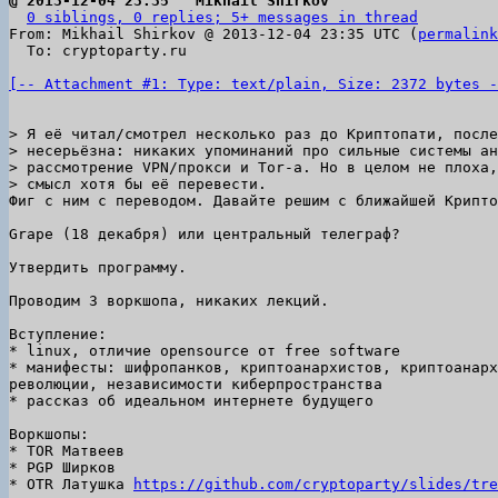
@ 2013-12-04 23:35 ` Mikhail Shirkov
0 siblings, 0 replies; 5+ messages in thread
From: Mikhail Shirkov @ 2013-12-04 23:35 UTC (
permalink
  To: cryptoparty.ru

[-- Attachment #1: Type: text/plain, Size: 2372 bytes -
> Я её читал/смотрел несколько раз до Криптопати, после
> несерьёзна: никаких упоминаний про сильные системы ан
> рассмотрение VPN/прокси и Tor-а. Но в целом не плоха,
Фиг с ним с переводом. Давайте решим с ближайшей Крипто
Grape (18 декабря) или центральный телеграф?

Утвердить программу.

Проводим 3 воркшопа, никаких лекций.

Вступление:

* linux, отличие opensource от free software

* манифесты: шифропанков, криптоанархистов, криптоанарх
революции, независимости киберпространства

* рассказ об идеальном интернете будущего

Воркшопы:

* TOR Матвеев

* PGP Ширков

* OTR Латушка 
https://github.com/cryptoparty/slides/tre