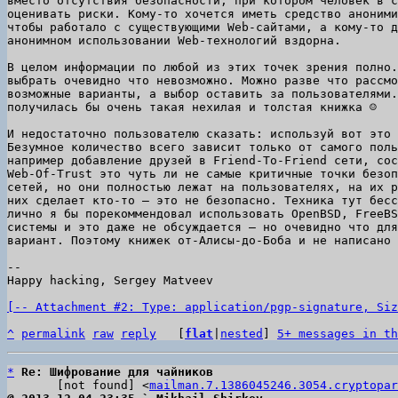
вместо отсутствия безопасности, при котором человек в с
оценивать риски. Кому-то хочется иметь средство аноними
чтобы работало с существующими Web-сайтами, а кому-то д
анонимном использовании Web-технологий вздорна.

В целом информации по любой из этих точек зрения полно.
выбрать очевидно что невозможно. Можно разве что рассмо
возможные варианты, а выбор оставить за пользователями.
получилась бы очень такая нехилая и толстая книжка ☺

И недостаточно пользователю сказать: используй вот это 
Безумное количество всего зависит только от самого поль
например добавление друзей в Friend-To-Friend сети, сос
Web-Of-Trust это чуть ли не самые критичные точки безоп
сетей, но они полностью лежат на пользователях, на их р
них сделает кто-то — это не безопасно. Техника тут бесс
лично я бы порекоммендовал использовать OpenBSD, FreeBS
системы и это даже не обсуждается — но очевидно что для
вариант. Поэтому книжек от-Алисы-до-Боба и не написано 
-- 

Happy hacking, Sergey Matveev

[-- Attachment #2: Type: application/pgp-signature, Siz
^
permalink
raw
reply
	[
flat
|
nested
] 
5+ messages in th
*
Re: Шифрование для чайников
       [not found] <
mailman.7.1386045246.3054.cryptopar