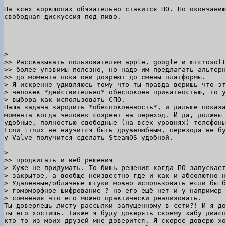
На всех воркшопах обязательно ставится ПО. По окончанию
свободная дискуссия под пиво.

> 

>> Рассказывать пользователям apple, google и microsoft
>> более уязвимы полезно, но надо им предлагать альтерн
>> до момента пока они дозреют до смены платформы.

> Я искренне удивляюсь тому что ты правда веришь что эт
> человек *действительно* обеспокоен приватностью, то у
Наша задача зародить *обеспокоенность*, и дальше показа
момента когда человек созреет на переход. И да, должны 
удобные, полностью свободные (на всех уровнях) телефоны
Если linux не научится быть дружелюбным, перехода не бу
у Valve получится сделать SteamOS удобной.

> 

>> продвигать и веб решения

> Хуже не придумать. То бишь решения когда ПО запускает
> закрытое, а вообще неизвестно где и как и абсолютно н
> Удалённые/облачные штуки можно использовать если бы б
> гомоморфное шифрование ? но его ещё нет и у например 
Ты доверяешь листу рассылки запущенному в сети?! И я до
ты его хостишь. Также я буду доверять своему хабу диасп
кто-то из моих друзей мне доверится. Я скорее доверю хо