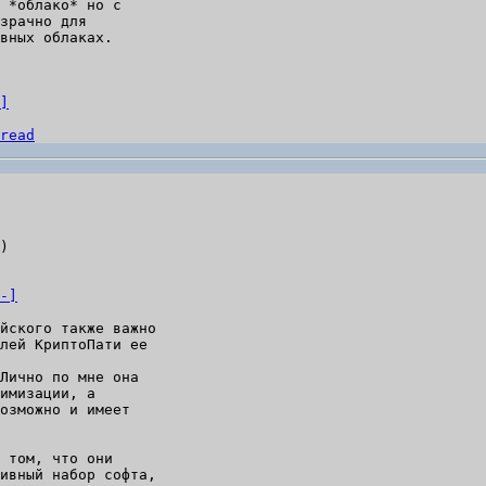
 *облако* но с

зрачно для

вных облаках.

]
read
)

-]
йского также важно

лей КриптоПати ее

Лично по мне она

имизации, а

озможно и имеет

 том, что они

ивный набор софта,
