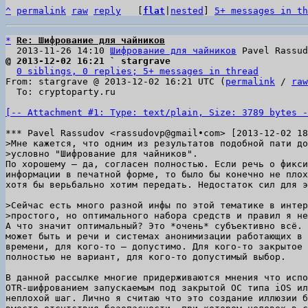
^
permalink
raw
reply
	[
flat
|
nested
] 
5+ messages in th
*
Re: Шифрование для чайников
  2013-11-26 14:10 
Шифрование для чайников
@ 2013-12-02 16:21 ` stargrave
0 siblings, 0 replies; 5+ messages in thread
From: stargrave @ 2013-12-02 16:21 UTC (
permalink
 / 
raw
  To: cryptoparty.ru

[-- Attachment #1: Type: text/plain, Size: 3789 bytes -
>Мне кажется, что одним из результатов подобной пати до
По хорошему — да, согласен полностью. Если речь о фикси
информации в печатной форме, то было бы конечно не плох
хотя бы верьбально хотим передать. Недостаток сил для э
>Сейчас есть много разной инфы по этой тематике в интер
А что значит оптимальный? Это *очень* субъективно всё. 
может быть и речи и системах анонимизации работающих в 
времени, для кого-то — допустимо. Для кого-то закрытое 
полностью не вариант, для кого-то допустимый выбор.

В данной рассылке многие придерживаются мнения что испо
OTR-шифрованием запускаемым под закрытой ОС типа iOS ил
неплохой шаг. Лично я считаю что это создание иллюзии б