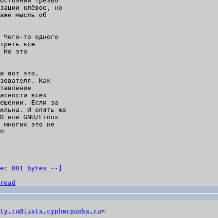
остоянии трезво

зации клёвое, но

аже мысль об

 Чего-то одного

треть все

 Но это

и вот это.

зователя. Как

тавление

асности всех

ешении. Если за

ильна. И опять же

D или GNU/Linux

 многих это не

☹

e: 801 bytes --]
read
ty.ru@lists.cypherpunks.ru