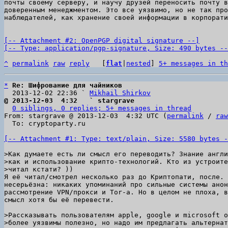
почты своему серверу, и научу друзей переносить почту в
доверенным менеджментом. Это все уязвимо, но не так про
наблюдателей, как хранение своей информации в корпорати
[-- Attachment #2: OpenPGP digital signature --]

[-- Type: application/pgp-signature, Size: 490 bytes --
^
permalink
raw
reply
	[
flat
|
nested
] 
5+ messages in th
*
Re: Шифрование для чайников
  2013-12-02 22:36 ` 
Mikhail Shirkov
@ 2013-12-03  4:32   ` stargrave
0 siblings, 0 replies; 5+ messages in thread
From: stargrave @ 2013-12-03  4:32 UTC (
permalink
 / 
raw
  To: cryptoparty.ru

[-- Attachment #1: Type: text/plain, Size: 5580 bytes -
>Как думаете есть ли смысл его переводить? Знание англи
>как и использование крипто-технологий. Кто из устроите
Я её читал/смотрел несколько раз до Криптопати, после. 
несерьёзна: никаких упоминаний про сильные системы анон
рассмотрение VPN/прокси и Tor-а. Но в целом не плоха, в
смысл хотя бы её перевести.

>Рассказывать пользователям apple, google и microsoft о
>более уязвимы полезно, но надо им предлагать альтернат