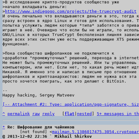
>В исследование крипто-продуктов сообщество уже

>начало вкладывать деньги:

>
http://www.indiegogo.com/projects/the-truecrypt-audit
И очень печально что вкладываются деньги в это, тогда к
сразу встроен в ядро Linux и готов для использования. T
попытка услужить людям которые *типа* заботятся о прива
играют в неё. Очевидно что если бы не играли, то исполь
GNU/Linux в которых TrueCrypt бесполезная лишняя зависи
ядре всех этих систем уже есть поддерживающие XTS режим
функционал.

>Пока сообщество шифропанков не подключится к

Не может быть промежуточных решений. Или ты управляешь 
компьютером, или нет. Если нет, то какая речь может идт
Никакой. Я именно это и написал в письме про отношение 
шифропанков и криптоанархистов: людям не нужна вся эта 
просто хочется поиграть, как это делают с BitCoin.

-- 

Happy hacking, Sergey Matveev

[-- Attachment #2: Type: application/pgp-signature, Siz
^
permalink
raw
reply
	[
flat
|
nested
] 
5+ messages in th
*
Re: Шифрование для чайников
       [not found] <
mailman.5.1386017475.3054.cryptopar
@ 2013-12-02 22:36 ` Mikhail Shirkov