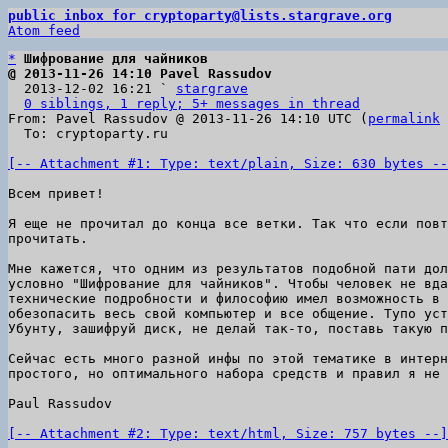
public inbox for cryptoparty@lists.stargrave.org
Atom feed
*
Шифрование для чайников
@ 2013-11-26 14:10 Pavel Rassudov

  2013-12-02 16:21 ` 
stargrave
0 siblings, 1 reply; 5+ messages in thread
From: Pavel Rassudov @ 2013-11-26 14:10 UTC (
permalink
 
  To: cryptoparty.ru

[-- Attachment #1: Type: text/plain, Size: 630 bytes --
Всем привет!

Я еще не прочитал до конца все ветки. Так что если повт
прочитать.

Мне кажется, что одним из результатов подобной пати дол
условно "Шифрование для чайников". Чтобы человек не вда
технические подробности и философию имел возможность в 
обезопасить весь свой компьютер и все общение. Тупо уст
Убунту, зашифруй диск, не делай так-то, поставь такую п
Сейчас есть много разной инфы по этой тематике в интерн
простого, но оптимального набора средств и правил я не 
Paul Rassudov

[-- Attachment #2: Type: text/html, Size: 757 bytes --]