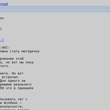
read
)

-]
лжна стать методичка

ровании этой

о, но вот мы пока

того.

нете. Но вот

Для одного не

режиме реального

ПО это в принципе

льзовать чат с

и Windows —

езопасности,
