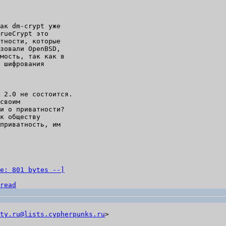
ак dm-crypt уже

rueCrypt это

тности, которые

зовали OpenBSD,

мость, так как в

 шифрования

своим

и о приватности?

к обществу

приватность, им

e: 801 bytes --]
read
ty.ru@lists.cypherpunks.ru