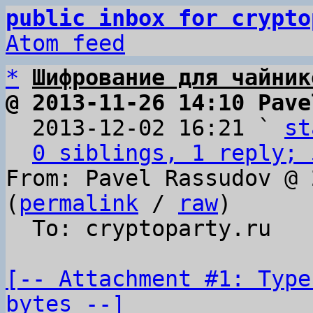
public inbox for crypto
Atom feed
*
Шифрование для чайник
@ 2013-11-26 14:10 Pave

  2013-12-02 16:21 ` 
st
0 siblings, 1 reply; 
From: Pavel Rassudov @ 
(
permalink
 / 
raw
)

  To: cryptoparty.ru

[-- Attachment #1: Type
bytes --]