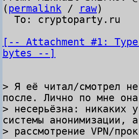
(
permalink
 / 
raw
)

  To: cryptoparty.ru

[-- Attachment #1: Type
bytes --]
> Я её читал/смотрел не
после. Лично по мне она

> несерьёзна: никаких у
системы анонимизации, а

> рассмотрение VPN/прок