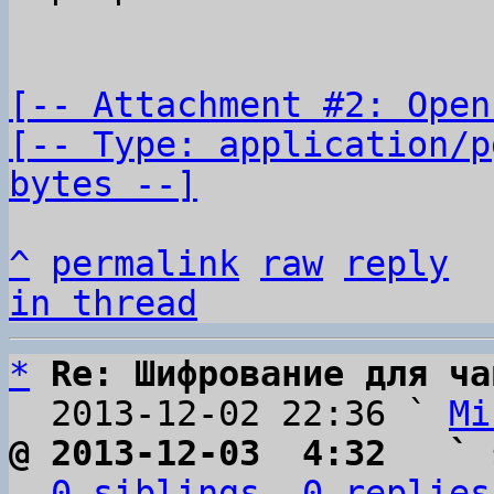
[-- Attachment #2: Open
[-- Type: application/p
bytes --]
^
permalink
raw
reply
in thread
*
Re: Шифрование для ча
  2013-12-02 22:36 ` 
Mi
@ 2013-12-03  4:32   ` 
0 siblings, 0 replies