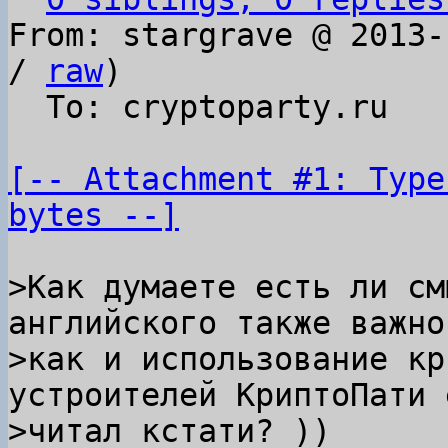
From: stargrave @ 2013-
/ 
raw
)

  To: cryptoparty.ru

[-- Attachment #1: Type
bytes --]
>Как думаете есть ли см
английского также важно

>как и использование кр
устроителей КриптоПати е