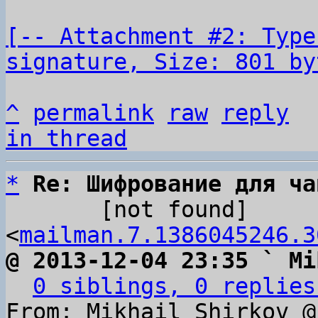
[-- Attachment #2: Type
signature, Size: 801 by
^
permalink
raw
reply
in thread
*
Re: Шифрование для ча
       [not found] 
<
mailman.7.1386045246.3
@ 2013-12-04 23:35 ` Mi
0 siblings, 0 replies
From: Mikhail Shirkov @