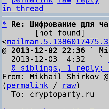
in thread
*
Re: Шифрование для ча
       [not found] 
<
mailman.5.1386017475.3
@ 2013-12-02 22:36 ` Mi

  2013-12-03  4:32   ` 
0 siblings, 1 reply; 
From: Mikhail Shirkov @
(
permalink
 / 
raw
)

  To: cryptoparty.ru
