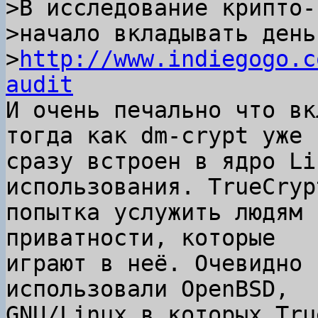
>В исследование крипто-
>начало вкладывать деньг
>
http://www.indiegogo.c
audit
И очень печально что вк
тогда как dm-crypt уже

сразу встроен в ядро Li
использования. TrueCryp
попытка услужить людям 
приватности, которые

играют в неё. Очевидно 
использовали OpenBSD,

GNU/Linux в которых Tru