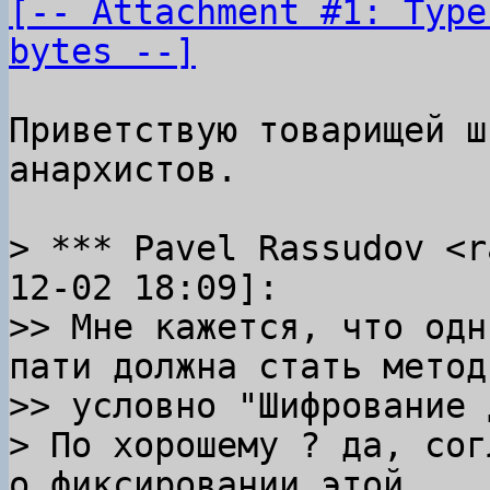
[-- Attachment #1: Type
bytes --]
Приветствую товарищей ш
анархистов.

> *** Pavel Rassudov <r
12-02 18:09]:

>> Мне кажется, что одн
пати должна стать методи
>> условно "Шифрование 
> По хорошему ? да, сог
о фиксировании этой
