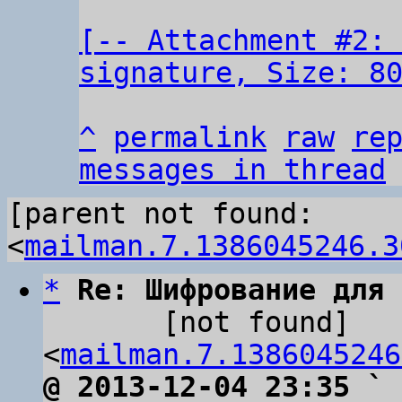
[-- Attachment #2:
signature, Size: 8
^
permalink
raw
re
messages in thread
[parent not found: 
<
mailman.7.1386045246.3
*
Re: Шифрование для 
       [not found] 
<
mailman.7.1386045246
@ 2013-12-04 23:35 ` 