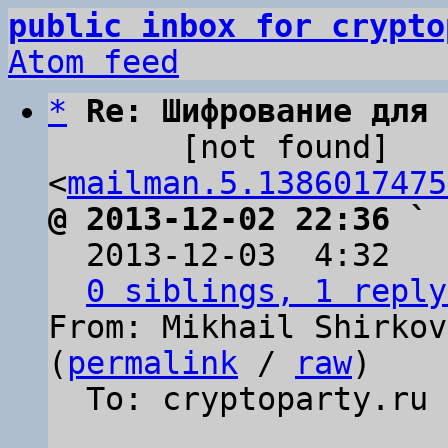
public inbox for crypto
Atom feed
*
Re: Шифрование для 
       [not found] 
<
mailman.5.1386017475
@ 2013-12-02 22:36 ` 

  2013-12-03  4:32  
0 siblings, 1 reply
From: Mikhail Shirkov
(
permalink
 / 
raw
)

  To: cryptoparty.ru
