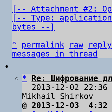
[-- Attachment #2: Op
[-- Type: application
bytes --]
^
permalink
raw
reply
messages in thread
*
Re: Шифрование д
  2013-12-02 22:36
@ 2013-12-03  4:32