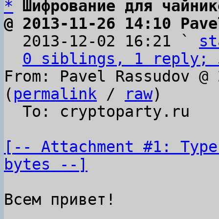
*
Шифрование для чайник
@ 2013-11-26 14:10 Pave

  2013-12-02 16:21 ` 
st
0 siblings, 1 reply; 
From: Pavel Rassudov @ 
(
permalink
 / 
raw
)

  To: cryptoparty.ru

[-- Attachment #1: Type
bytes --]
Всем привет!
