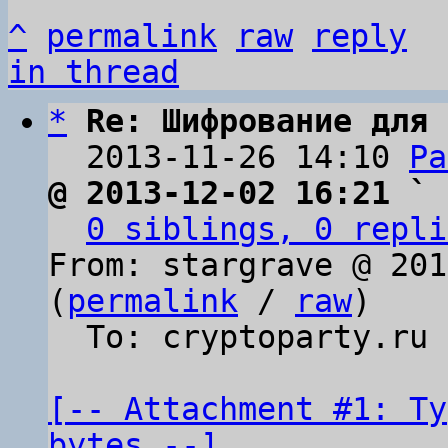
^
permalink
raw
reply
in thread
*
Re: Шифрование для 
  2013-11-26 14:10 
Pa
@ 2013-12-02 16:21 ` 
0 siblings, 0 repli
From: stargrave @ 201
(
permalink
 / 
raw
)

  To: cryptoparty.ru

[-- Attachment #1: Ty
bytes --]