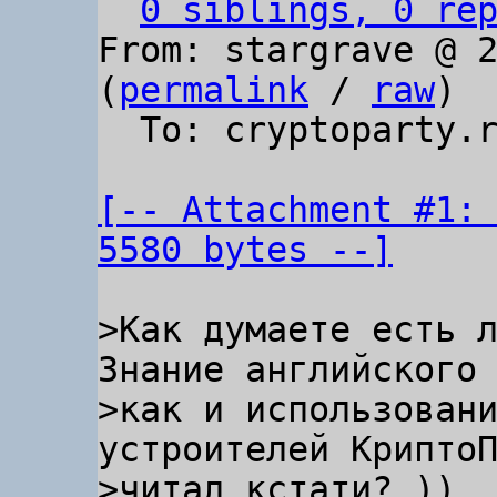
0 siblings, 0 re
From: stargrave @ 2
(
permalink
 / 
raw
)

  To: cryptoparty.ru

[-- Attachment #1: 
5580 bytes --]
>Как думаете есть л
Знание английского 
>как и использовани
устроителей КриптоП